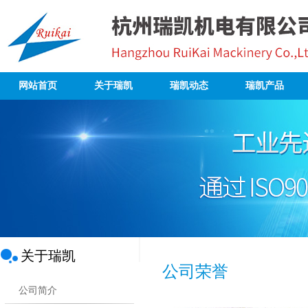
网站首页
关于瑞凯
瑞凯动态
瑞凯产品
关于瑞凯
公司荣誉
公司简介